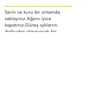
Serin ve kuru bir ortamda
saklayınız.Ağzını iyice
kapatınız.Güneş ışıklarını
doğrudan almayacak bir
şekilde bekletin.İçerisinde
yabancı madde kalmamasına
özen gösterin.Islak kaşık
daldırmayın.
Besin Değerleri