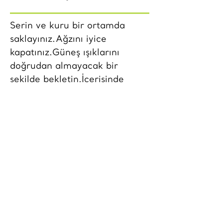
Serin ve kuru bir ortamda
saklayınız.Ağzını iyice
kapatınız.Güneş ışıklarını
doğrudan almayacak bir
şekilde bekletin.İçerisinde
yabancı madde kalmamasına
özen gösterin.Islak kaşık
daldırmayın.
Besin Değerleri