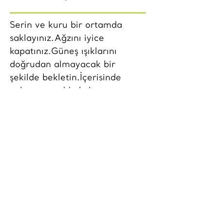
Serin ve kuru bir ortamda
saklayınız.Ağzını iyice
kapatınız.Güneş ışıklarını
doğrudan almayacak bir
şekilde bekletin.İçerisinde
yabancı madde kalmamasına
özen gösterin.Islak kaşık
daldırmayın.
Besin Değerleri